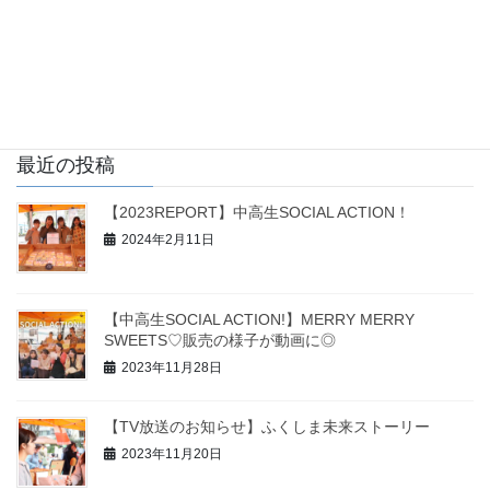
ルシーランド夏祭り◎◎ たくさんの子ども達が夏休みで賑わう
中、 中高生SOCIAL A […]
投
固
固
固
«
1
2
3
»
稿
定
定
定
ペ
ペ
ペ
の
最近の投稿
ー
ー
ー
ペ
ジ
ジ
ジ
【2023REPORT】中高生SOCIAL ACTION！
ー
2024年2月11日
ジ
送
り
【中高生SOCIAL ACTION!】MERRY MERRY
SWEETS♡販売の様子が動画に◎
2023年11月28日
【TV放送のお知らせ】ふくしま未来ストーリー
2023年11月20日