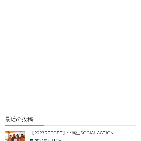
SWEETS♡ まもなく完成です！！
2023年10月6日
SOCIAL ACTION! 2023
【ロゴ製作！】中高生SOCIAL
ACTION！
7月からスタートした中高生SOCIAL ACTION！もいよいよラスト
スパート！ 現在、10月下旬の一大イベントに向けて準備を進めて
いますが まずは商品開発したスイーツのロゴが完成しました！！
幸せを運ぶトナカイ！！ 高 […]
投
固
固
固
1
2
3
»
稿
定
定
定
ペ
ペ
ペ
の
最近の投稿
ー
ー
ー
ペ
ジ
ジ
ジ
【2023REPORT】中高生SOCIAL ACTION！
ー
2024年2月11日